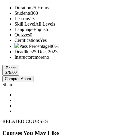
Duration
25 Hours
Students
360
Lessons
13
Skill Level
All Levels
Language
English
Quizzes
0
Certifications
Yes
Pass Percentage
80%
Deadline
25 Dec, 2023
Instructor
cmoreno
Price:
$75.00
Comprar Ahora
Share:
RELATED COURSES
Courses You May Like