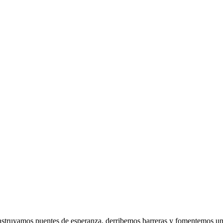
onstruyamos puentes de esperanza, derribemos barreras y fomentemos un